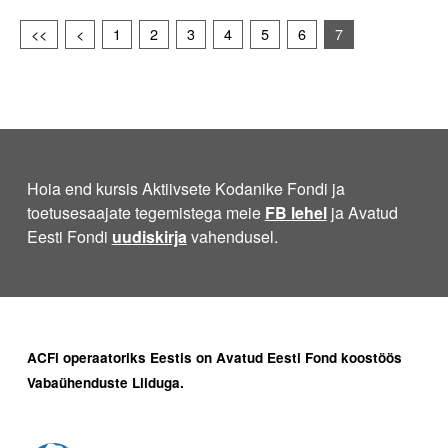
<<
<
1
2
3
4
5
6
7
Hoia end kursis Aktiivsete Kodanike Fondi ja
toetusesaajate tegemistega meie
FB lehel
ja Avatud
Eesti Fondi
uudiskirja
vahendusel.
ACFi operaatoriks Eestis on Avatud Eesti Fond koostöös
Vabaühenduste Liiduga.