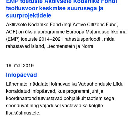
EMP toetuste Aktiivsete Kodanike Fondi
taotlusvoor keskmise suurusega ja
suurprojektidele
Aktiivsete Kodanike Fond (ingl Active Citizens Fund,
ACF) on üks alaprogramme Euroopa Majanduspiirkonna
(EMP) toetuste 2014–2021 rahastusperioodil, mida
rahastavad Island, Liechtenstein ja Norra.
19. mai 2019
Infopäevad
Lähematel nädalatel toimuvad ka Vabaühenduste Liidu
korraldatud infopäevad, kus programmi juht ja
koordinaatorid tutvustavad põhjalikult taotlemisega
seonduvat ning vajadusel vastavad ka kõigile
lisaküsimustele.