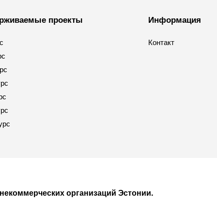
рживаемые проекты
Информация
рс
Контакт
рс
урс
урс
рс
урс
курс
 некоммерческих организаций Эстонии.