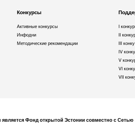
Конкурсы
Подде
Активные конкурсы
I конку
Инфодни
II конку
Методические рекомендации
III конк
IV конк
V конку
VI конк
VII кон
 является Фонд открытой Эстонии совместно с Сетью