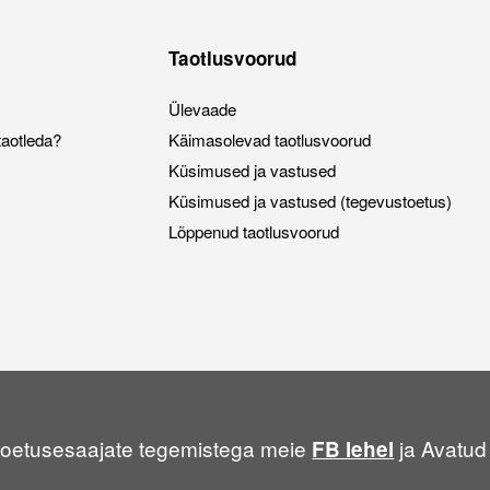
Taotlusvoorud
Ülevaade
taotleda?
Käimasolevad taotlusvoorud
Küsimused ja vastused
Küsimused ja vastused (tegevustoetus)
Lõppenud taotlusvoorud
a toetusesaajate tegemistega meie
ja Avatud
FB lehel