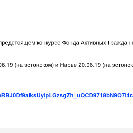
предстоящем конкурсе Фонда Активных Граждан 
6.19 (на эстонском) и Нарве 20.06.19 (на эстонс
r2IGRBJ0Df9aIksUylpLGzsgZh_uQCD9718bN9Q7i4