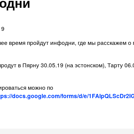
одни
19
ее время пройдут инфодни, где мы расскажем о 
одут в Пярну 30.05.19 (на эстонском), Тарту 06.0
ироваться можно по
tps://docs.google.com/forms/d/e/1FAIpQLScD