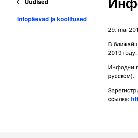
Инф
Uudised
Infopäevad ja koolitused
29. mai 20
В ближайш
2019 году.
Инфодни пр
русском).
Зарегистр
ссылке:
ht