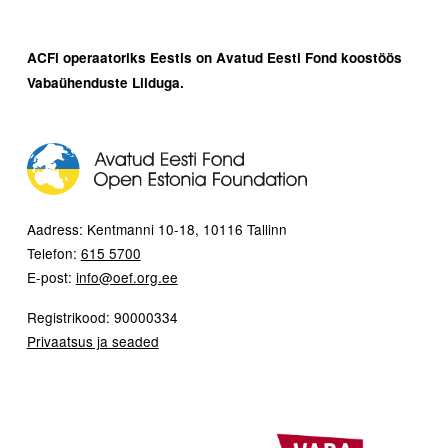
ACFi operaatoriks Eestis on Avatud Eesti Fond koostöös
Vabaühenduste Liiduga.
Aadress: Kentmanni 10-18, 10116 Tallinn
Telefon:
615 5700
E-post:
info@oef.org.ee
Registrikood: 90000334
Privaatsus ja seaded