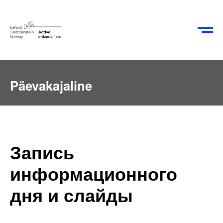
EN
RU
Päevakajaline
Запись
информационного
дня и слайды